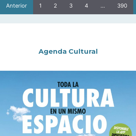
Anterior
1
2
3
4
…
390
Agenda Cultural