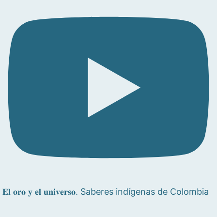
𝐄𝐥 𝐨𝐫𝐨 𝐲 𝐞𝐥 𝐮𝐧𝐢𝐯𝐞𝐫𝐬𝐨. Saberes indígenas de Colombia