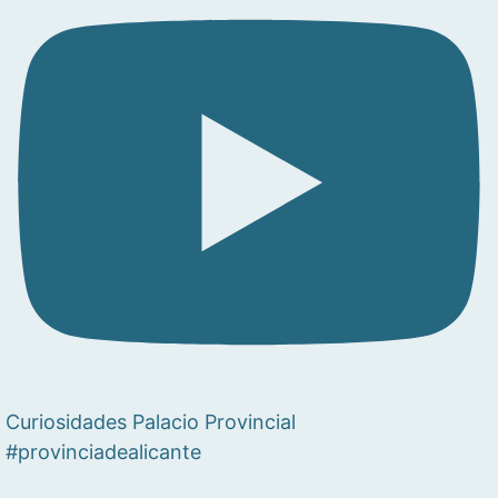
Curiosidades Palacio Provincial
#provinciadealicante