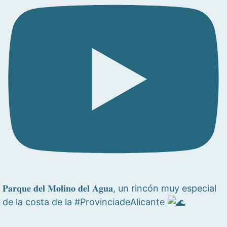
𝐏𝐚𝐫𝐪𝐮𝐞 𝐝𝐞𝐥 𝐌𝐨𝐥𝐢𝐧𝐨 𝐝𝐞𝐥 𝐀𝐠𝐮𝐚, un rincón muy especial
de la costa de la #ProvinciadeAlicante