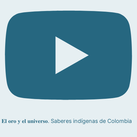
𝐄𝐥 𝐨𝐫𝐨 𝐲 𝐞𝐥 𝐮𝐧𝐢𝐯𝐞𝐫𝐬𝐨. Saberes indígenas de Colombia