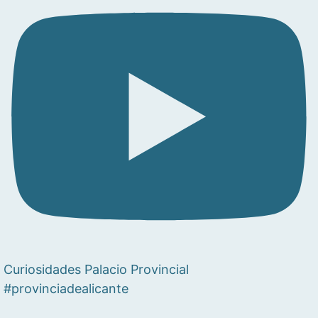
Curiosidades Palacio Provincial
#provinciadealicante