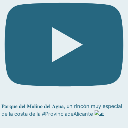
𝐏𝐚𝐫𝐪𝐮𝐞 𝐝𝐞𝐥 𝐌𝐨𝐥𝐢𝐧𝐨 𝐝𝐞𝐥 𝐀𝐠𝐮𝐚, un rincón muy especial
de la costa de la #ProvinciadeAlicante