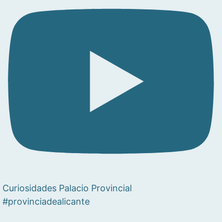
Curiosidades Palacio Provincial
#provinciadealicante