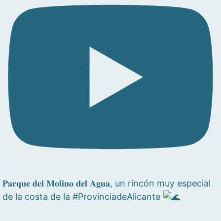
𝐏𝐚𝐫𝐪𝐮𝐞 𝐝𝐞𝐥 𝐌𝐨𝐥𝐢𝐧𝐨 𝐝𝐞𝐥 𝐀𝐠𝐮𝐚, un rincón muy especial
de la costa de la #ProvinciadeAlicante