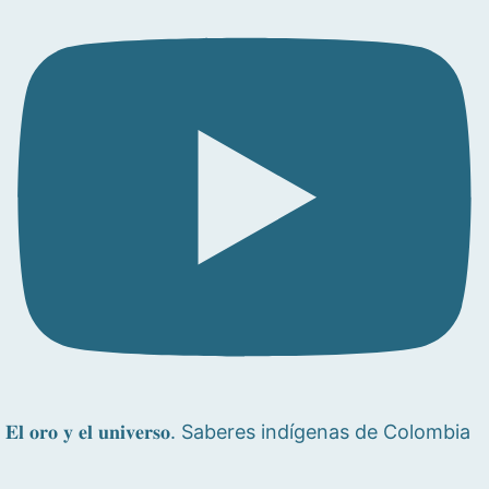
𝐄𝐥 𝐨𝐫𝐨 𝐲 𝐞𝐥 𝐮𝐧𝐢𝐯𝐞𝐫𝐬𝐨. Saberes indígenas de Colombia