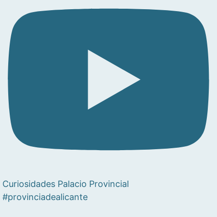
Curiosidades Palacio Provincial
#provinciadealicante