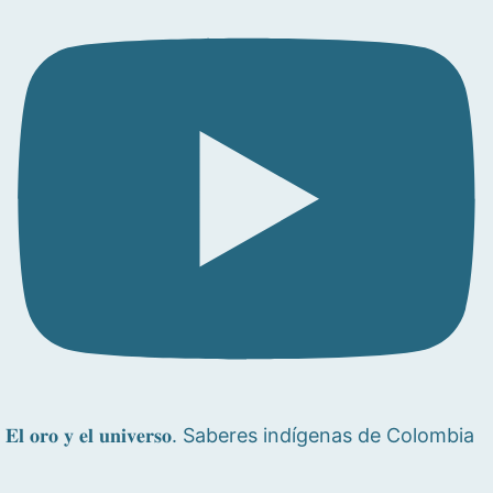
𝐄𝐥 𝐨𝐫𝐨 𝐲 𝐞𝐥 𝐮𝐧𝐢𝐯𝐞𝐫𝐬𝐨. Saberes indígenas de Colombia