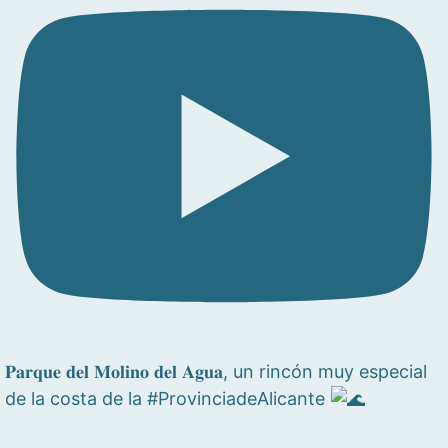
𝐏𝐚𝐫𝐪𝐮𝐞 𝐝𝐞𝐥 𝐌𝐨𝐥𝐢𝐧𝐨 𝐝𝐞𝐥 𝐀𝐠𝐮𝐚, un rincón muy especial
de la costa de la #ProvinciadeAlicante