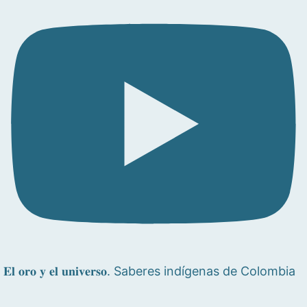
𝐄𝐥 𝐨𝐫𝐨 𝐲 𝐞𝐥 𝐮𝐧𝐢𝐯𝐞𝐫𝐬𝐨. Saberes indígenas de Colombia