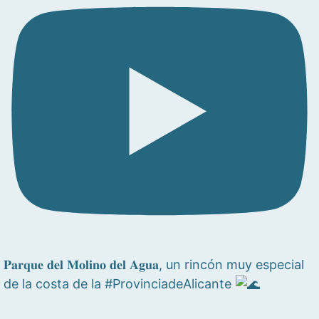
𝐏𝐚𝐫𝐪𝐮𝐞 𝐝𝐞𝐥 𝐌𝐨𝐥𝐢𝐧𝐨 𝐝𝐞𝐥 𝐀𝐠𝐮𝐚, un rincón muy especial
de la costa de la #ProvinciadeAlicante