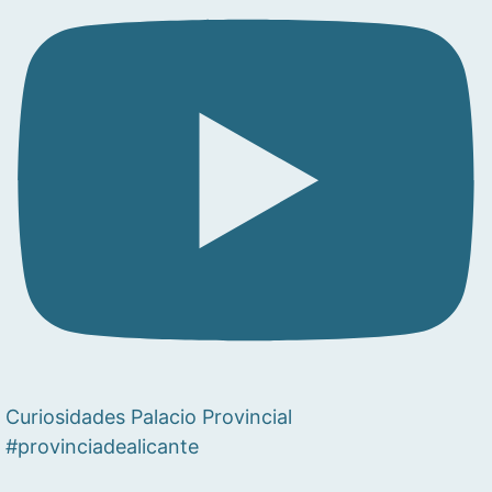
Curiosidades Palacio Provincial
#provinciadealicante