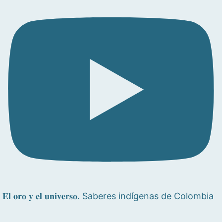
𝐄𝐥 𝐨𝐫𝐨 𝐲 𝐞𝐥 𝐮𝐧𝐢𝐯𝐞𝐫𝐬𝐨. Saberes indígenas de Colombia