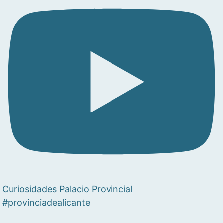
Curiosidades Palacio Provincial
#provinciadealicante