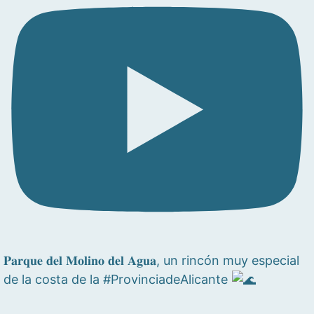
𝐏𝐚𝐫𝐪𝐮𝐞 𝐝𝐞𝐥 𝐌𝐨𝐥𝐢𝐧𝐨 𝐝𝐞𝐥 𝐀𝐠𝐮𝐚, un rincón muy especial
de la costa de la #ProvinciadeAlicante