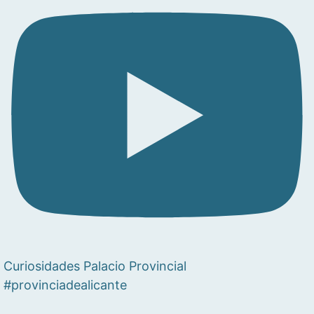
Curiosidades Palacio Provincial
#provinciadealicante