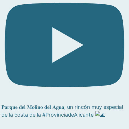
𝐏𝐚𝐫𝐪𝐮𝐞 𝐝𝐞𝐥 𝐌𝐨𝐥𝐢𝐧𝐨 𝐝𝐞𝐥 𝐀𝐠𝐮𝐚, un rincón muy especial
de la costa de la #ProvinciadeAlicante