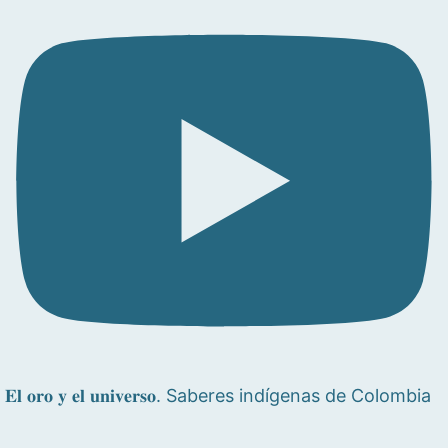
𝐄𝐥 𝐨𝐫𝐨 𝐲 𝐞𝐥 𝐮𝐧𝐢𝐯𝐞𝐫𝐬𝐨. Saberes indígenas de Colombia