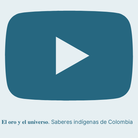
𝐄𝐥 𝐨𝐫𝐨 𝐲 𝐞𝐥 𝐮𝐧𝐢𝐯𝐞𝐫𝐬𝐨. Saberes indígenas de Colombia