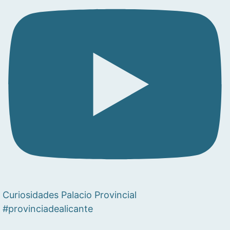
Curiosidades Palacio Provincial
#provinciadealicante