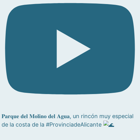
𝐏𝐚𝐫𝐪𝐮𝐞 𝐝𝐞𝐥 𝐌𝐨𝐥𝐢𝐧𝐨 𝐝𝐞𝐥 𝐀𝐠𝐮𝐚, un rincón muy especial
de la costa de la #ProvinciadeAlicante