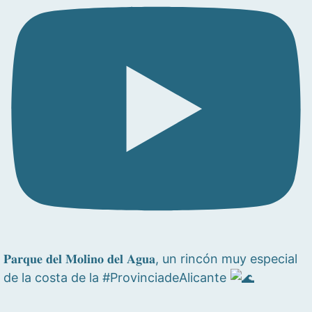
𝐏𝐚𝐫𝐪𝐮𝐞 𝐝𝐞𝐥 𝐌𝐨𝐥𝐢𝐧𝐨 𝐝𝐞𝐥 𝐀𝐠𝐮𝐚, un rincón muy especial
de la costa de la #ProvinciadeAlicante