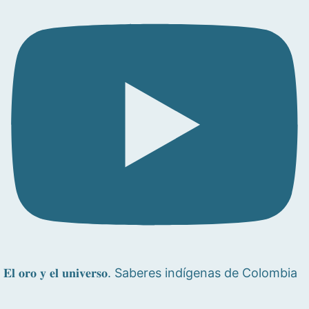
𝐄𝐥 𝐨𝐫𝐨 𝐲 𝐞𝐥 𝐮𝐧𝐢𝐯𝐞𝐫𝐬𝐨. Saberes indígenas de Colombia