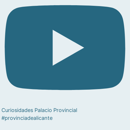
Curiosidades Palacio Provincial
#provinciadealicante