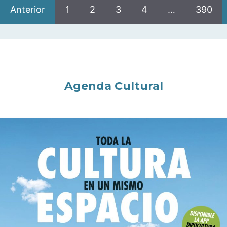
Anterior
1
2
3
4
…
390
Agenda Cultural