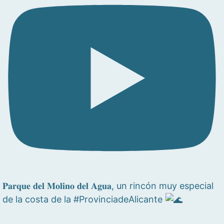
𝐏𝐚𝐫𝐪𝐮𝐞 𝐝𝐞𝐥 𝐌𝐨𝐥𝐢𝐧𝐨 𝐝𝐞𝐥 𝐀𝐠𝐮𝐚, un rincón muy especial
de la costa de la #ProvinciadeAlicante