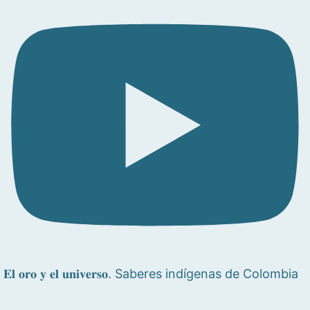
𝐄𝐥 𝐨𝐫𝐨 𝐲 𝐞𝐥 𝐮𝐧𝐢𝐯𝐞𝐫𝐬𝐨. Saberes indígenas de Colombia