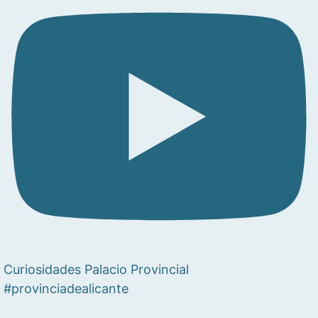
Curiosidades Palacio Provincial
#provinciadealicante