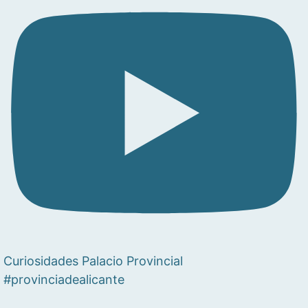
Curiosidades Palacio Provincial
#provinciadealicante