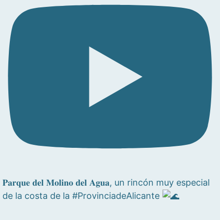
𝐏𝐚𝐫𝐪𝐮𝐞 𝐝𝐞𝐥 𝐌𝐨𝐥𝐢𝐧𝐨 𝐝𝐞𝐥 𝐀𝐠𝐮𝐚, un rincón muy especial
de la costa de la #ProvinciadeAlicante