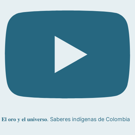
𝐄𝐥 𝐨𝐫𝐨 𝐲 𝐞𝐥 𝐮𝐧𝐢𝐯𝐞𝐫𝐬𝐨. Saberes indígenas de Colombia