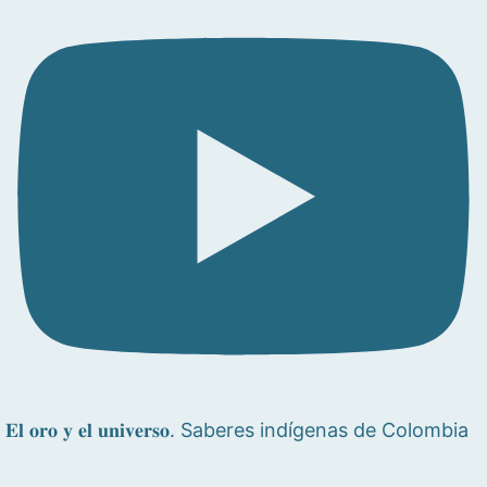
𝐄𝐥 𝐨𝐫𝐨 𝐲 𝐞𝐥 𝐮𝐧𝐢𝐯𝐞𝐫𝐬𝐨. Saberes indígenas de Colombia