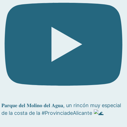
𝐏𝐚𝐫𝐪𝐮𝐞 𝐝𝐞𝐥 𝐌𝐨𝐥𝐢𝐧𝐨 𝐝𝐞𝐥 𝐀𝐠𝐮𝐚, un rincón muy especial
de la costa de la #ProvinciadeAlicante