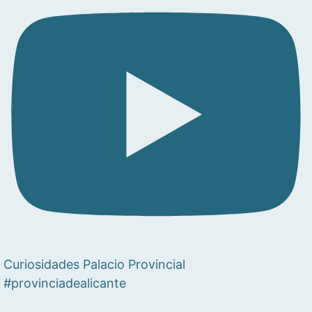
Curiosidades Palacio Provincial
#provinciadealicante