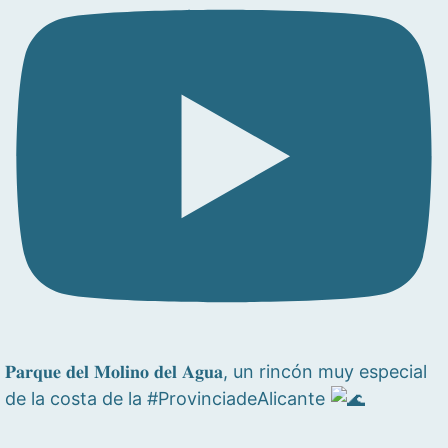
𝐏𝐚𝐫𝐪𝐮𝐞 𝐝𝐞𝐥 𝐌𝐨𝐥𝐢𝐧𝐨 𝐝𝐞𝐥 𝐀𝐠𝐮𝐚, un rincón muy especial
de la costa de la #ProvinciadeAlicante