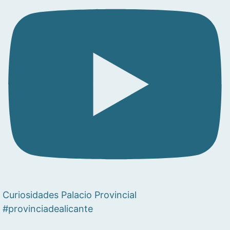
Curiosidades Palacio Provincial
#provinciadealicante