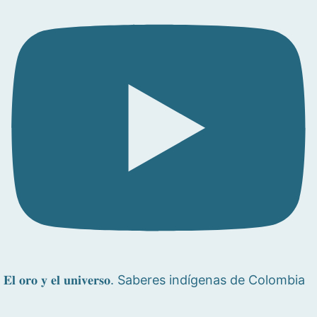
𝐄𝐥 𝐨𝐫𝐨 𝐲 𝐞𝐥 𝐮𝐧𝐢𝐯𝐞𝐫𝐬𝐨. Saberes indígenas de Colombia