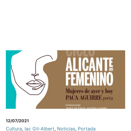
12/07/2021
Cultura
,
Iac Gil-Albert
,
Noticias
,
Portada