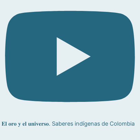
𝐄𝐥 𝐨𝐫𝐨 𝐲 𝐞𝐥 𝐮𝐧𝐢𝐯𝐞𝐫𝐬𝐨. Saberes indígenas de Colombia