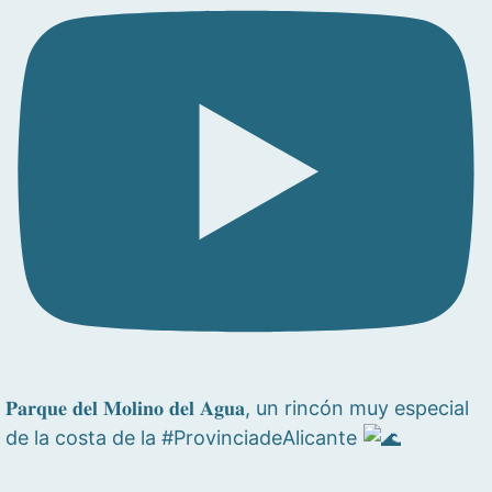
𝐏𝐚𝐫𝐪𝐮𝐞 𝐝𝐞𝐥 𝐌𝐨𝐥𝐢𝐧𝐨 𝐝𝐞𝐥 𝐀𝐠𝐮𝐚, un rincón muy especial
de la costa de la #ProvinciadeAlicante