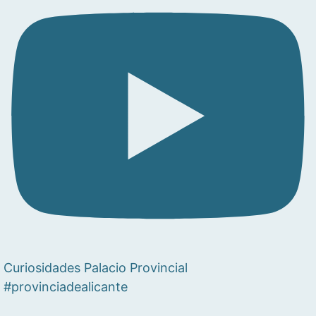
Curiosidades Palacio Provincial
#provinciadealicante