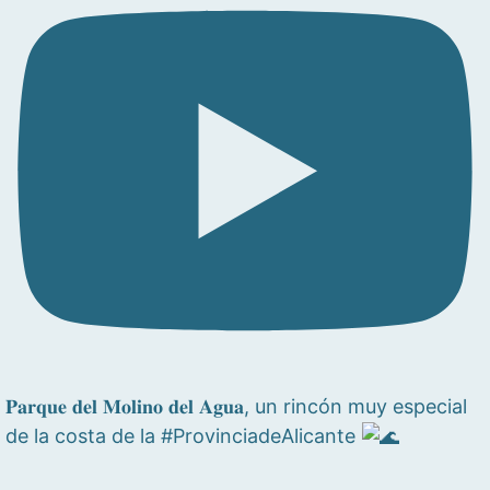
𝐏𝐚𝐫𝐪𝐮𝐞 𝐝𝐞𝐥 𝐌𝐨𝐥𝐢𝐧𝐨 𝐝𝐞𝐥 𝐀𝐠𝐮𝐚, un rincón muy especial
de la costa de la #ProvinciadeAlicante