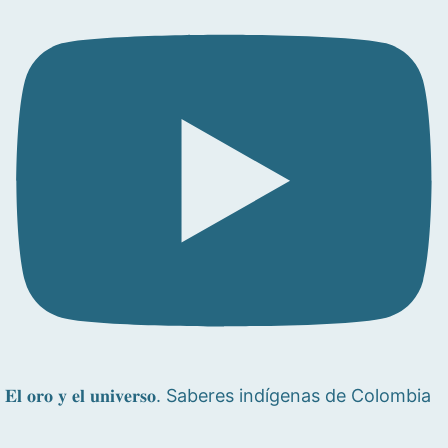
𝐄𝐥 𝐨𝐫𝐨 𝐲 𝐞𝐥 𝐮𝐧𝐢𝐯𝐞𝐫𝐬𝐨. Saberes indígenas de Colombia