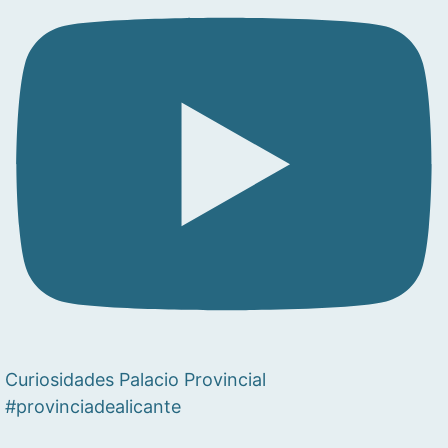
Curiosidades Palacio Provincial
#provinciadealicante