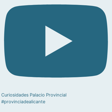
Curiosidades Palacio Provincial
#provinciadealicante