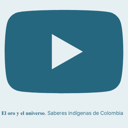
𝐄𝐥 𝐨𝐫𝐨 𝐲 𝐞𝐥 𝐮𝐧𝐢𝐯𝐞𝐫𝐬𝐨. Saberes indígenas de Colombia