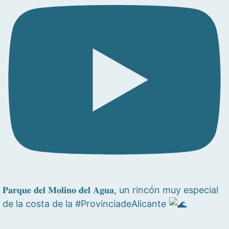
𝐏𝐚𝐫𝐪𝐮𝐞 𝐝𝐞𝐥 𝐌𝐨𝐥𝐢𝐧𝐨 𝐝𝐞𝐥 𝐀𝐠𝐮𝐚, un rincón muy especial
de la costa de la #ProvinciadeAlicante