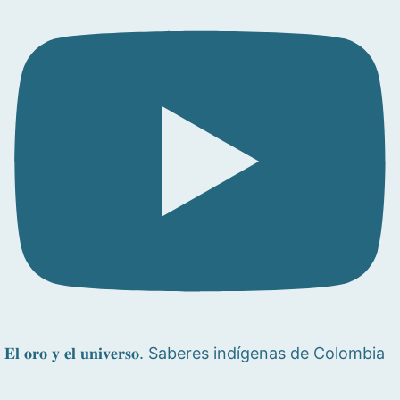
𝐄𝐥 𝐨𝐫𝐨 𝐲 𝐞𝐥 𝐮𝐧𝐢𝐯𝐞𝐫𝐬𝐨. Saberes indígenas de Colombia