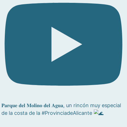
𝐏𝐚𝐫𝐪𝐮𝐞 𝐝𝐞𝐥 𝐌𝐨𝐥𝐢𝐧𝐨 𝐝𝐞𝐥 𝐀𝐠𝐮𝐚, un rincón muy especial
de la costa de la #ProvinciadeAlicante