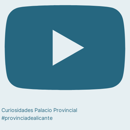
Curiosidades Palacio Provincial
#provinciadealicante