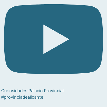
Curiosidades Palacio Provincial
#provinciadealicante