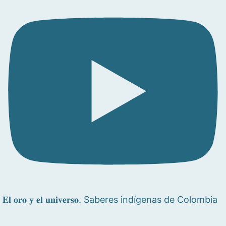
𝐄𝐥 𝐨𝐫𝐨 𝐲 𝐞𝐥 𝐮𝐧𝐢𝐯𝐞𝐫𝐬𝐨. Saberes indígenas de Colombia