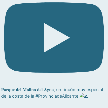
𝐏𝐚𝐫𝐪𝐮𝐞 𝐝𝐞𝐥 𝐌𝐨𝐥𝐢𝐧𝐨 𝐝𝐞𝐥 𝐀𝐠𝐮𝐚, un rincón muy especial
de la costa de la #ProvinciadeAlicante