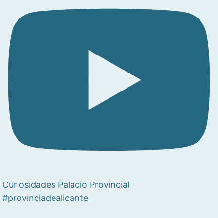
Curiosidades Palacio Provincial
#provinciadealicante