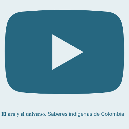
𝐄𝐥 𝐨𝐫𝐨 𝐲 𝐞𝐥 𝐮𝐧𝐢𝐯𝐞𝐫𝐬𝐨. Saberes indígenas de Colombia