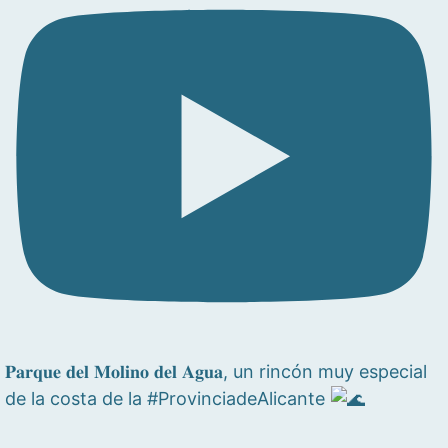
𝐏𝐚𝐫𝐪𝐮𝐞 𝐝𝐞𝐥 𝐌𝐨𝐥𝐢𝐧𝐨 𝐝𝐞𝐥 𝐀𝐠𝐮𝐚, un rincón muy especial
de la costa de la #ProvinciadeAlicante