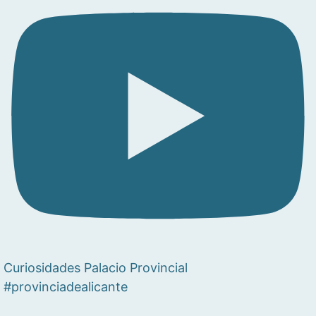
Curiosidades Palacio Provincial
#provinciadealicante