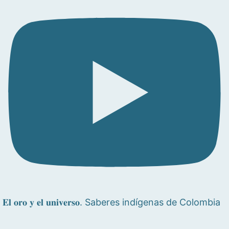
𝐄𝐥 𝐨𝐫𝐨 𝐲 𝐞𝐥 𝐮𝐧𝐢𝐯𝐞𝐫𝐬𝐨. Saberes indígenas de Colombia