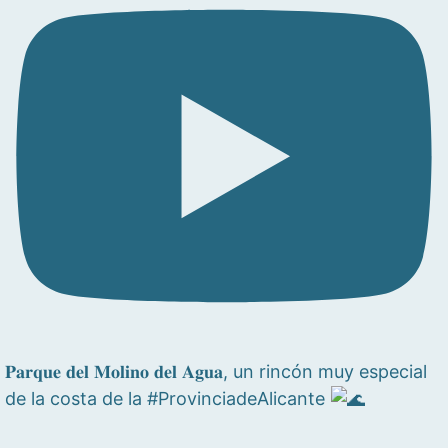
𝐏𝐚𝐫𝐪𝐮𝐞 𝐝𝐞𝐥 𝐌𝐨𝐥𝐢𝐧𝐨 𝐝𝐞𝐥 𝐀𝐠𝐮𝐚, un rincón muy especial
de la costa de la #ProvinciadeAlicante