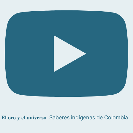
𝐄𝐥 𝐨𝐫𝐨 𝐲 𝐞𝐥 𝐮𝐧𝐢𝐯𝐞𝐫𝐬𝐨. Saberes indígenas de Colombia