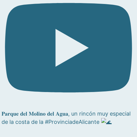
𝐏𝐚𝐫𝐪𝐮𝐞 𝐝𝐞𝐥 𝐌𝐨𝐥𝐢𝐧𝐨 𝐝𝐞𝐥 𝐀𝐠𝐮𝐚, un rincón muy especial
de la costa de la #ProvinciadeAlicante