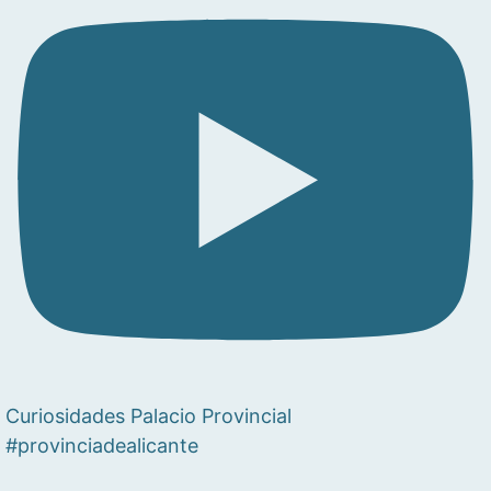
Curiosidades Palacio Provincial
#provinciadealicante