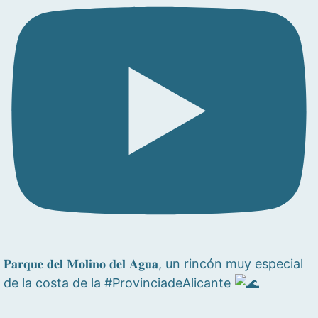
𝐏𝐚𝐫𝐪𝐮𝐞 𝐝𝐞𝐥 𝐌𝐨𝐥𝐢𝐧𝐨 𝐝𝐞𝐥 𝐀𝐠𝐮𝐚, un rincón muy especial
de la costa de la #ProvinciadeAlicante