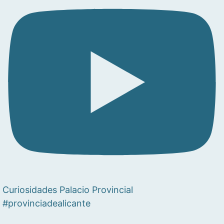
Curiosidades Palacio Provincial
#provinciadealicante