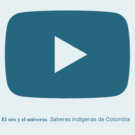
𝐄𝐥 𝐨𝐫𝐨 𝐲 𝐞𝐥 𝐮𝐧𝐢𝐯𝐞𝐫𝐬𝐨. Saberes indígenas de Colombia