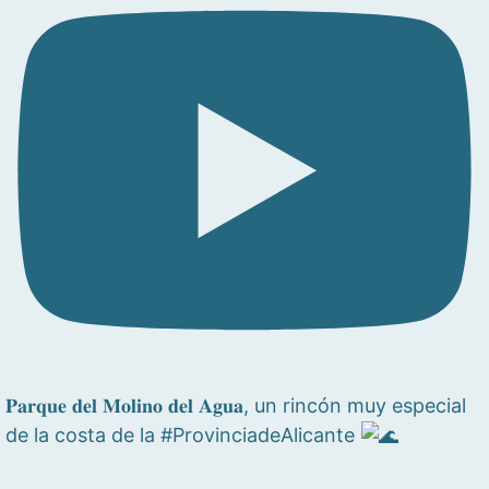
𝐏𝐚𝐫𝐪𝐮𝐞 𝐝𝐞𝐥 𝐌𝐨𝐥𝐢𝐧𝐨 𝐝𝐞𝐥 𝐀𝐠𝐮𝐚, un rincón muy especial
de la costa de la #ProvinciadeAlicante