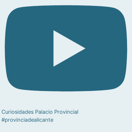
Curiosidades Palacio Provincial
#provinciadealicante