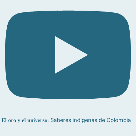
𝐄𝐥 𝐨𝐫𝐨 𝐲 𝐞𝐥 𝐮𝐧𝐢𝐯𝐞𝐫𝐬𝐨. Saberes indígenas de Colombia