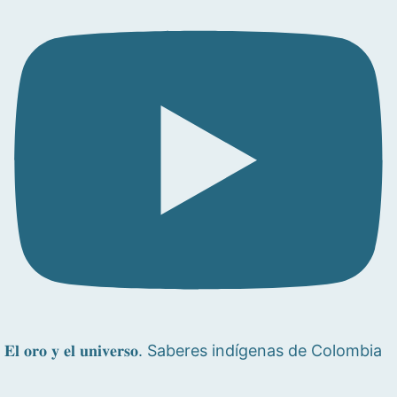
𝐄𝐥 𝐨𝐫𝐨 𝐲 𝐞𝐥 𝐮𝐧𝐢𝐯𝐞𝐫𝐬𝐨. Saberes indígenas de Colombia