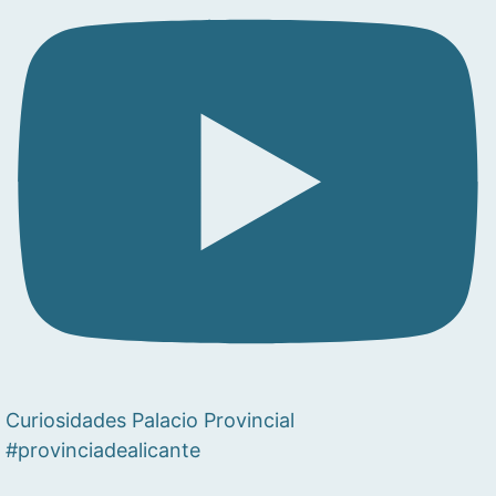
Curiosidades Palacio Provincial
#provinciadealicante