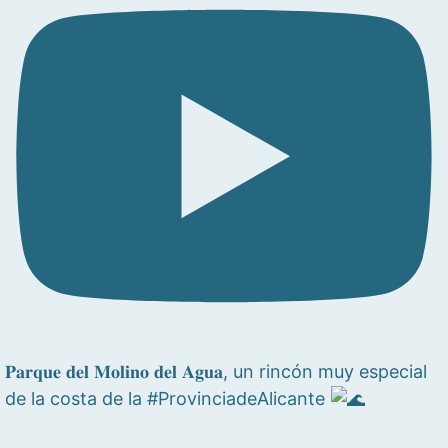
𝐏𝐚𝐫𝐪𝐮𝐞 𝐝𝐞𝐥 𝐌𝐨𝐥𝐢𝐧𝐨 𝐝𝐞𝐥 𝐀𝐠𝐮𝐚, un rincón muy especial
de la costa de la #ProvinciadeAlicante