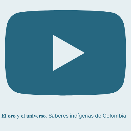
𝐄𝐥 𝐨𝐫𝐨 𝐲 𝐞𝐥 𝐮𝐧𝐢𝐯𝐞𝐫𝐬𝐨. Saberes indígenas de Colombia