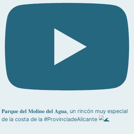
𝐏𝐚𝐫𝐪𝐮𝐞 𝐝𝐞𝐥 𝐌𝐨𝐥𝐢𝐧𝐨 𝐝𝐞𝐥 𝐀𝐠𝐮𝐚, un rincón muy especial
de la costa de la #ProvinciadeAlicante