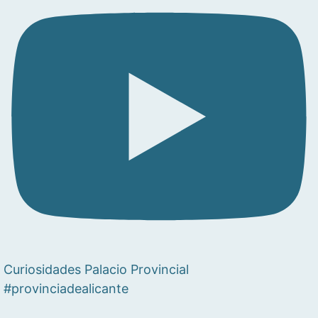
Curiosidades Palacio Provincial
#provinciadealicante