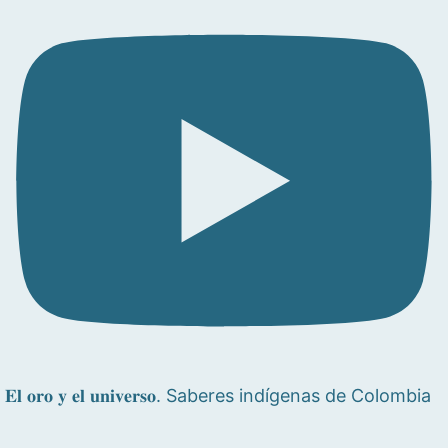
𝐄𝐥 𝐨𝐫𝐨 𝐲 𝐞𝐥 𝐮𝐧𝐢𝐯𝐞𝐫𝐬𝐨. Saberes indígenas de Colombia