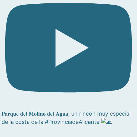
𝐏𝐚𝐫𝐪𝐮𝐞 𝐝𝐞𝐥 𝐌𝐨𝐥𝐢𝐧𝐨 𝐝𝐞𝐥 𝐀𝐠𝐮𝐚, un rincón muy especial
de la costa de la #ProvinciadeAlicante