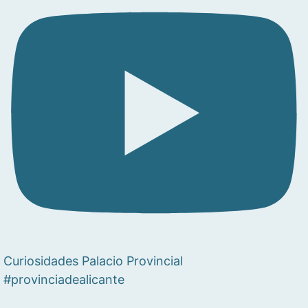
Curiosidades Palacio Provincial
#provinciadealicante