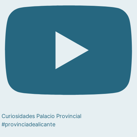
Curiosidades Palacio Provincial
#provinciadealicante