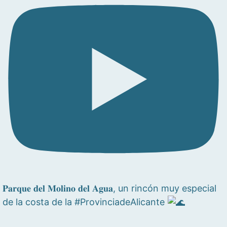
𝐏𝐚𝐫𝐪𝐮𝐞 𝐝𝐞𝐥 𝐌𝐨𝐥𝐢𝐧𝐨 𝐝𝐞𝐥 𝐀𝐠𝐮𝐚, un rincón muy especial
de la costa de la #ProvinciadeAlicante