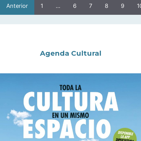
Anterior
1
…
6
7
8
9
1
Agenda Cultural