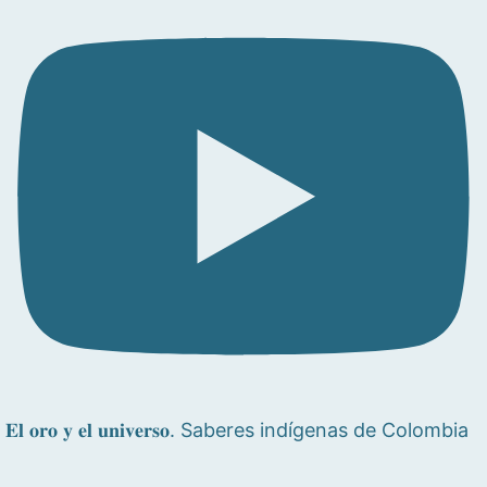
𝐄𝐥 𝐨𝐫𝐨 𝐲 𝐞𝐥 𝐮𝐧𝐢𝐯𝐞𝐫𝐬𝐨. Saberes indígenas de Colombia