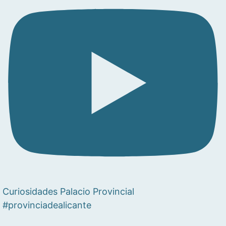
Curiosidades Palacio Provincial
#provinciadealicante