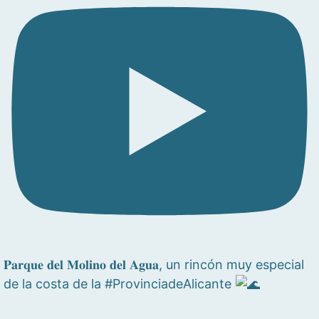
𝐏𝐚𝐫𝐪𝐮𝐞 𝐝𝐞𝐥 𝐌𝐨𝐥𝐢𝐧𝐨 𝐝𝐞𝐥 𝐀𝐠𝐮𝐚, un rincón muy especial
de la costa de la #ProvinciadeAlicante