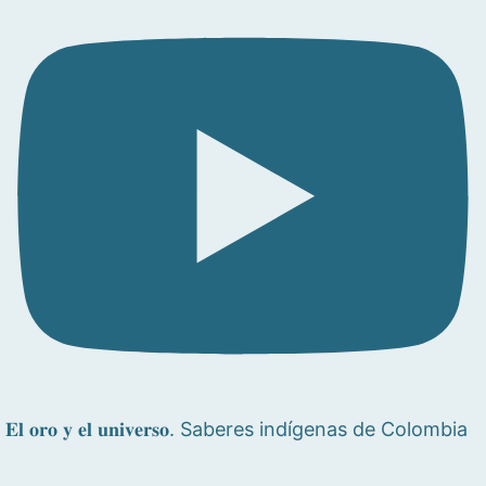
𝐄𝐥 𝐨𝐫𝐨 𝐲 𝐞𝐥 𝐮𝐧𝐢𝐯𝐞𝐫𝐬𝐨. Saberes indígenas de Colombia