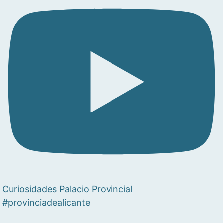
Curiosidades Palacio Provincial
#provinciadealicante