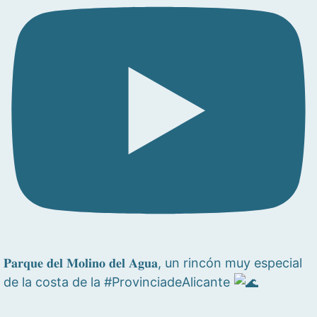
𝐏𝐚𝐫𝐪𝐮𝐞 𝐝𝐞𝐥 𝐌𝐨𝐥𝐢𝐧𝐨 𝐝𝐞𝐥 𝐀𝐠𝐮𝐚, un rincón muy especial
de la costa de la #ProvinciadeAlicante