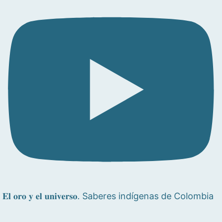
𝐄𝐥 𝐨𝐫𝐨 𝐲 𝐞𝐥 𝐮𝐧𝐢𝐯𝐞𝐫𝐬𝐨. Saberes indígenas de Colombia