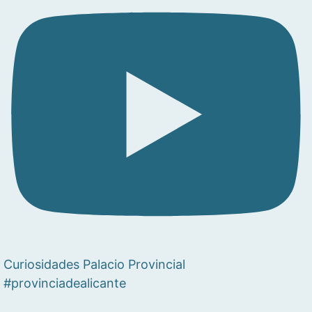
Curiosidades Palacio Provincial
#provinciadealicante