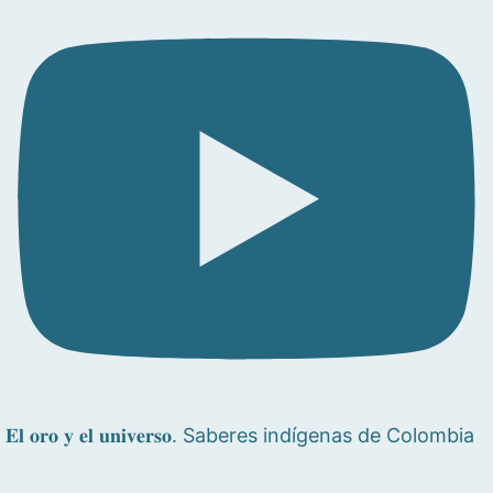
𝐄𝐥 𝐨𝐫𝐨 𝐲 𝐞𝐥 𝐮𝐧𝐢𝐯𝐞𝐫𝐬𝐨. Saberes indígenas de Colombia