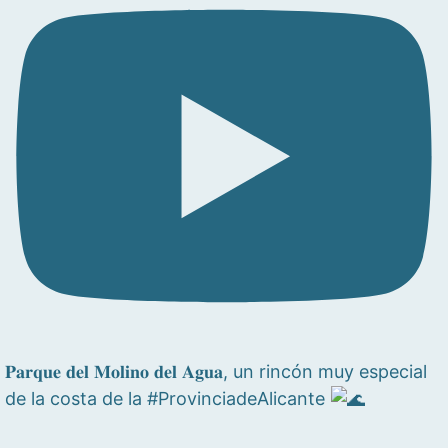
𝐏𝐚𝐫𝐪𝐮𝐞 𝐝𝐞𝐥 𝐌𝐨𝐥𝐢𝐧𝐨 𝐝𝐞𝐥 𝐀𝐠𝐮𝐚, un rincón muy especial
de la costa de la #ProvinciadeAlicante