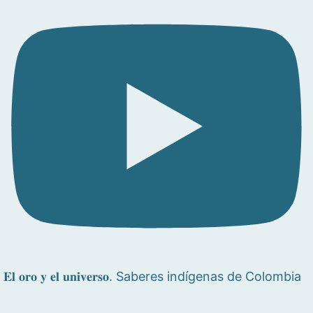
𝐄𝐥 𝐨𝐫𝐨 𝐲 𝐞𝐥 𝐮𝐧𝐢𝐯𝐞𝐫𝐬𝐨. Saberes indígenas de Colombia