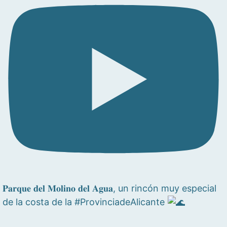
𝐏𝐚𝐫𝐪𝐮𝐞 𝐝𝐞𝐥 𝐌𝐨𝐥𝐢𝐧𝐨 𝐝𝐞𝐥 𝐀𝐠𝐮𝐚, un rincón muy especial
de la costa de la #ProvinciadeAlicante