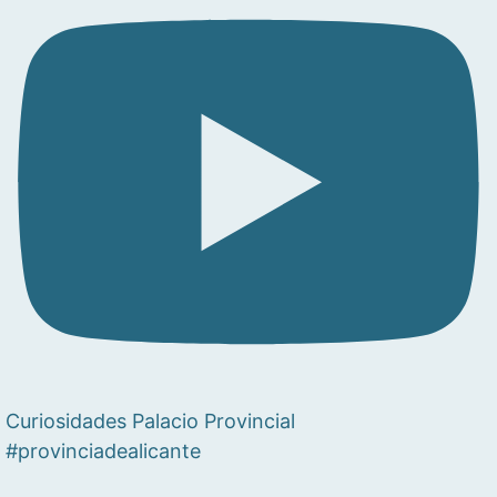
Curiosidades Palacio Provincial
#provinciadealicante