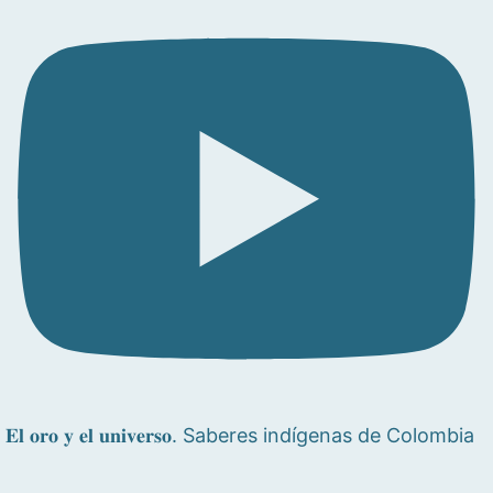
𝐄𝐥 𝐨𝐫𝐨 𝐲 𝐞𝐥 𝐮𝐧𝐢𝐯𝐞𝐫𝐬𝐨. Saberes indígenas de Colombia