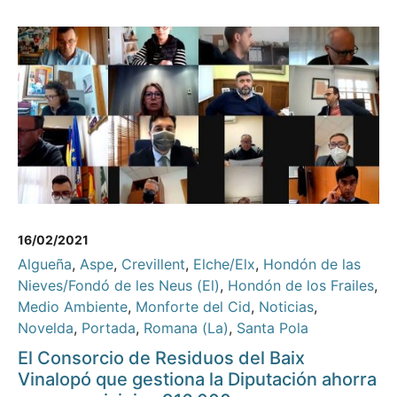
16/02/2021
Algueña
,
Aspe
,
Crevillent
,
Elche/Elx
,
Hondón de las
Nieves/Fondó de les Neus (El)
,
Hondón de los Frailes
,
Medio Ambiente
,
Monforte del Cid
,
Noticias
,
Novelda
,
Portada
,
Romana (La)
,
Santa Pola
El Consorcio de Residuos del Baix
Vinalopó que gestiona la Diputación ahorra