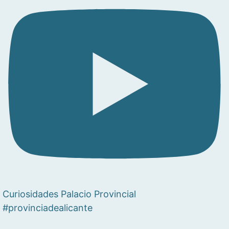
Curiosidades Palacio Provincial
#provinciadealicante