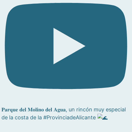
𝐏𝐚𝐫𝐪𝐮𝐞 𝐝𝐞𝐥 𝐌𝐨𝐥𝐢𝐧𝐨 𝐝𝐞𝐥 𝐀𝐠𝐮𝐚, un rincón muy especial
de la costa de la #ProvinciadeAlicante