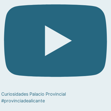
Curiosidades Palacio Provincial
#provinciadealicante