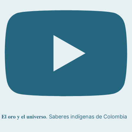
𝐄𝐥 𝐨𝐫𝐨 𝐲 𝐞𝐥 𝐮𝐧𝐢𝐯𝐞𝐫𝐬𝐨. Saberes indígenas de Colombia