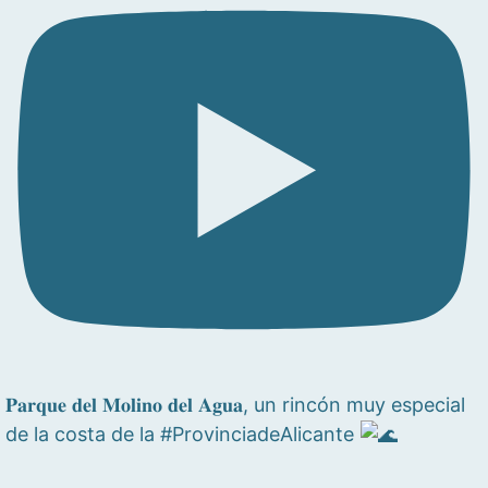
𝐏𝐚𝐫𝐪𝐮𝐞 𝐝𝐞𝐥 𝐌𝐨𝐥𝐢𝐧𝐨 𝐝𝐞𝐥 𝐀𝐠𝐮𝐚, un rincón muy especial
de la costa de la #ProvinciadeAlicante