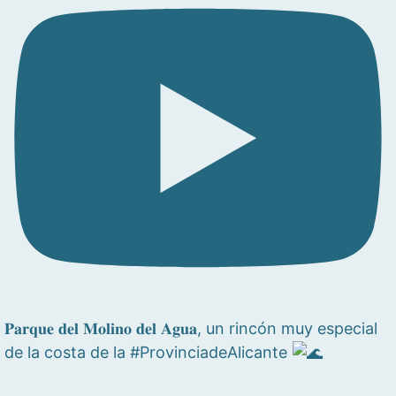
𝐏𝐚𝐫𝐪𝐮𝐞 𝐝𝐞𝐥 𝐌𝐨𝐥𝐢𝐧𝐨 𝐝𝐞𝐥 𝐀𝐠𝐮𝐚, un rincón muy especial
de la costa de la #ProvinciadeAlicante