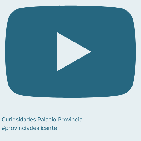
Curiosidades Palacio Provincial
#provinciadealicante