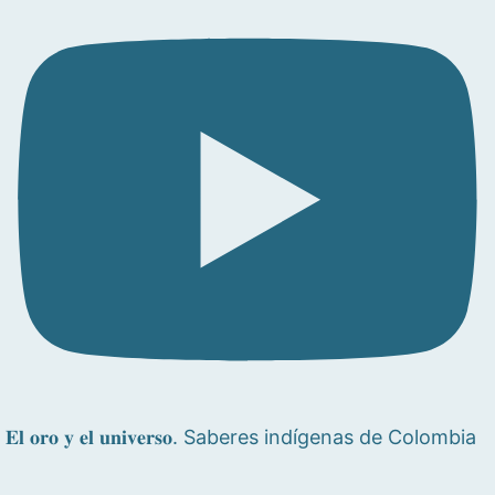
𝐄𝐥 𝐨𝐫𝐨 𝐲 𝐞𝐥 𝐮𝐧𝐢𝐯𝐞𝐫𝐬𝐨. Saberes indígenas de Colombia