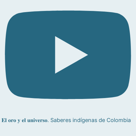
𝐄𝐥 𝐨𝐫𝐨 𝐲 𝐞𝐥 𝐮𝐧𝐢𝐯𝐞𝐫𝐬𝐨. Saberes indígenas de Colombia