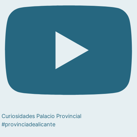
Curiosidades Palacio Provincial
#provinciadealicante