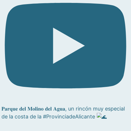
𝐏𝐚𝐫𝐪𝐮𝐞 𝐝𝐞𝐥 𝐌𝐨𝐥𝐢𝐧𝐨 𝐝𝐞𝐥 𝐀𝐠𝐮𝐚, un rincón muy especial
de la costa de la #ProvinciadeAlicante