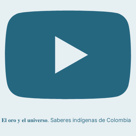
𝐄𝐥 𝐨𝐫𝐨 𝐲 𝐞𝐥 𝐮𝐧𝐢𝐯𝐞𝐫𝐬𝐨. Saberes indígenas de Colombia