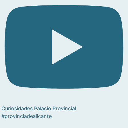
Curiosidades Palacio Provincial
#provinciadealicante