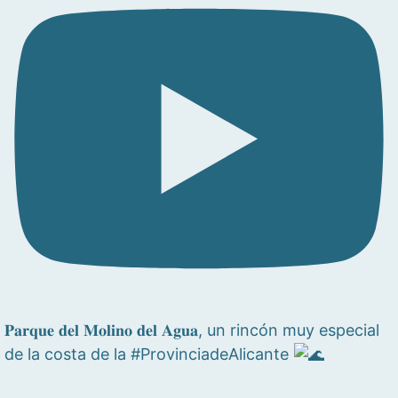
𝐏𝐚𝐫𝐪𝐮𝐞 𝐝𝐞𝐥 𝐌𝐨𝐥𝐢𝐧𝐨 𝐝𝐞𝐥 𝐀𝐠𝐮𝐚, un rincón muy especial
de la costa de la #ProvinciadeAlicante