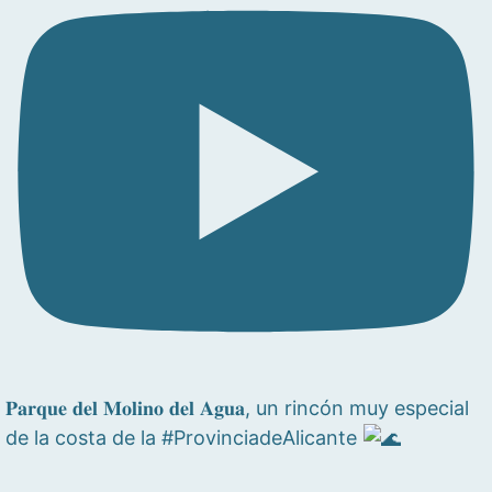
𝐏𝐚𝐫𝐪𝐮𝐞 𝐝𝐞𝐥 𝐌𝐨𝐥𝐢𝐧𝐨 𝐝𝐞𝐥 𝐀𝐠𝐮𝐚, un rincón muy especial
de la costa de la #ProvinciadeAlicante