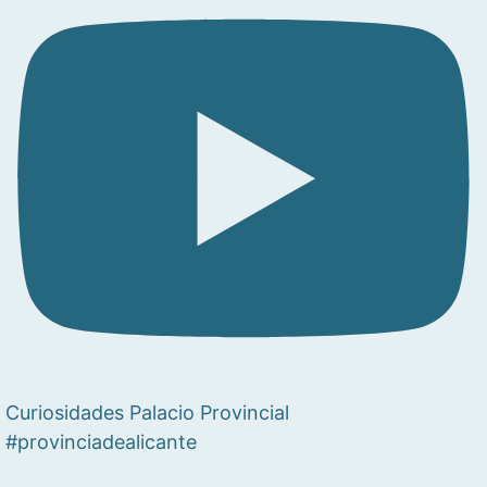
Curiosidades Palacio Provincial
#provinciadealicante