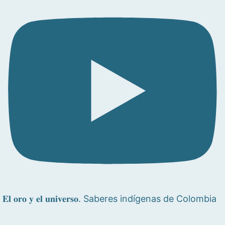
𝐄𝐥 𝐨𝐫𝐨 𝐲 𝐞𝐥 𝐮𝐧𝐢𝐯𝐞𝐫𝐬𝐨. Saberes indígenas de Colombia