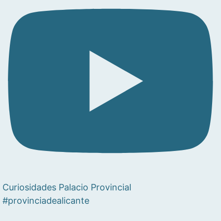
Curiosidades Palacio Provincial
#provinciadealicante