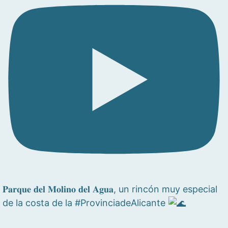
𝐏𝐚𝐫𝐪𝐮𝐞 𝐝𝐞𝐥 𝐌𝐨𝐥𝐢𝐧𝐨 𝐝𝐞𝐥 𝐀𝐠𝐮𝐚, un rincón muy especial
de la costa de la #ProvinciadeAlicante