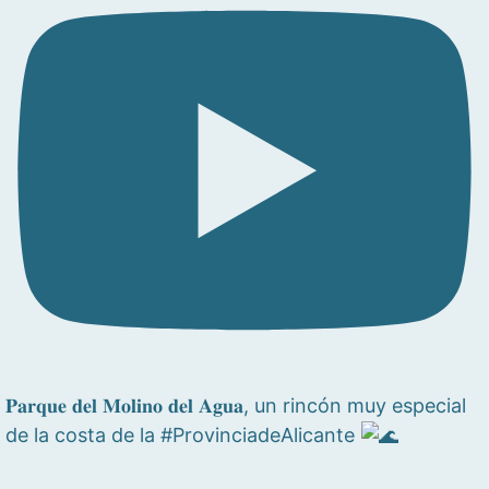
𝐏𝐚𝐫𝐪𝐮𝐞 𝐝𝐞𝐥 𝐌𝐨𝐥𝐢𝐧𝐨 𝐝𝐞𝐥 𝐀𝐠𝐮𝐚, un rincón muy especial
de la costa de la #ProvinciadeAlicante