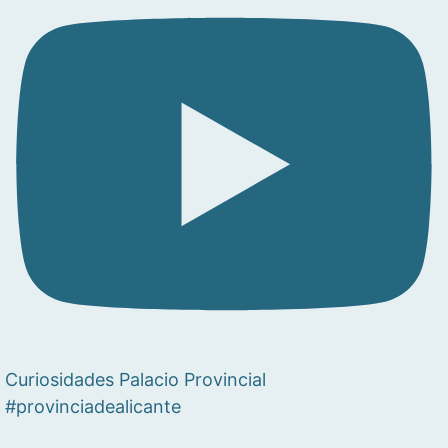
Curiosidades Palacio Provincial
#provinciadealicante