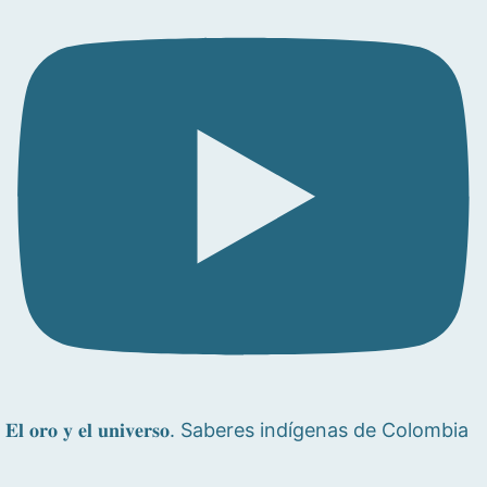
𝐄𝐥 𝐨𝐫𝐨 𝐲 𝐞𝐥 𝐮𝐧𝐢𝐯𝐞𝐫𝐬𝐨. Saberes indígenas de Colombia