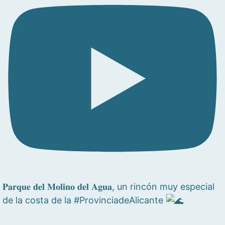
𝐏𝐚𝐫𝐪𝐮𝐞 𝐝𝐞𝐥 𝐌𝐨𝐥𝐢𝐧𝐨 𝐝𝐞𝐥 𝐀𝐠𝐮𝐚, un rincón muy especial
de la costa de la #ProvinciadeAlicante