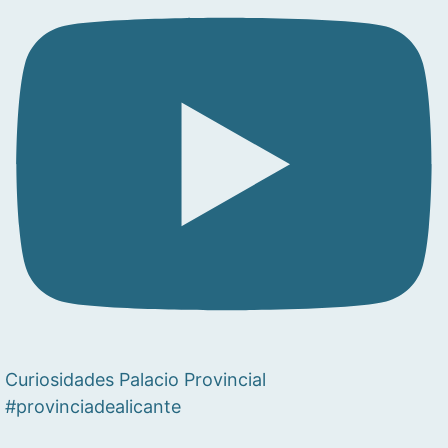
Curiosidades Palacio Provincial
#provinciadealicante