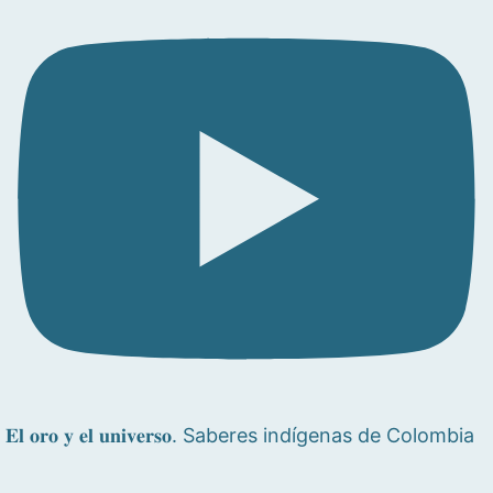
𝐄𝐥 𝐨𝐫𝐨 𝐲 𝐞𝐥 𝐮𝐧𝐢𝐯𝐞𝐫𝐬𝐨. Saberes indígenas de Colombia