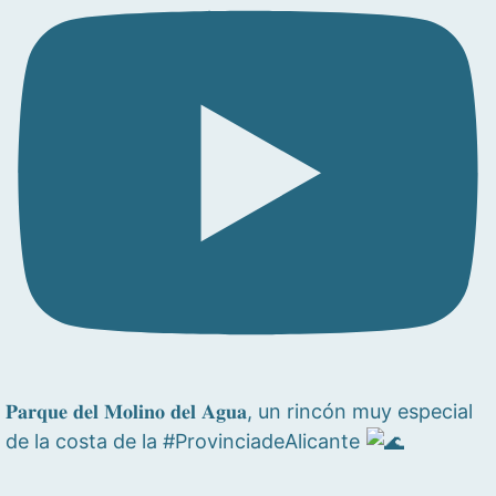
𝐏𝐚𝐫𝐪𝐮𝐞 𝐝𝐞𝐥 𝐌𝐨𝐥𝐢𝐧𝐨 𝐝𝐞𝐥 𝐀𝐠𝐮𝐚, un rincón muy especial
de la costa de la #ProvinciadeAlicante