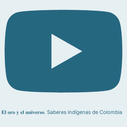
𝐄𝐥 𝐨𝐫𝐨 𝐲 𝐞𝐥 𝐮𝐧𝐢𝐯𝐞𝐫𝐬𝐨. Saberes indígenas de Colombia