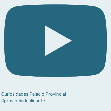
Curiosidades Palacio Provincial
#provinciadealicante