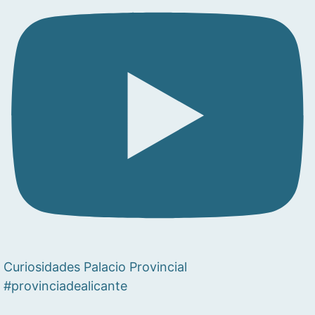
Curiosidades Palacio Provincial
#provinciadealicante