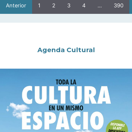
Anterior
1
2
3
4
…
390
Agenda Cultural