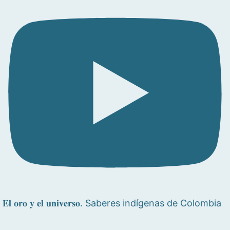
𝐄𝐥 𝐨𝐫𝐨 𝐲 𝐞𝐥 𝐮𝐧𝐢𝐯𝐞𝐫𝐬𝐨. Saberes indígenas de Colombia