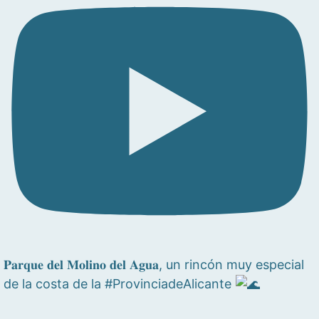
𝐏𝐚𝐫𝐪𝐮𝐞 𝐝𝐞𝐥 𝐌𝐨𝐥𝐢𝐧𝐨 𝐝𝐞𝐥 𝐀𝐠𝐮𝐚, un rincón muy especial
de la costa de la #ProvinciadeAlicante