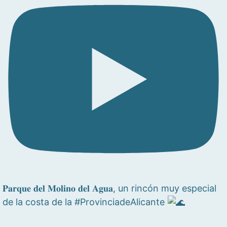
𝐏𝐚𝐫𝐪𝐮𝐞 𝐝𝐞𝐥 𝐌𝐨𝐥𝐢𝐧𝐨 𝐝𝐞𝐥 𝐀𝐠𝐮𝐚, un rincón muy especial
de la costa de la #ProvinciadeAlicante