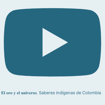
𝐄𝐥 𝐨𝐫𝐨 𝐲 𝐞𝐥 𝐮𝐧𝐢𝐯𝐞𝐫𝐬𝐨. Saberes indígenas de Colombia