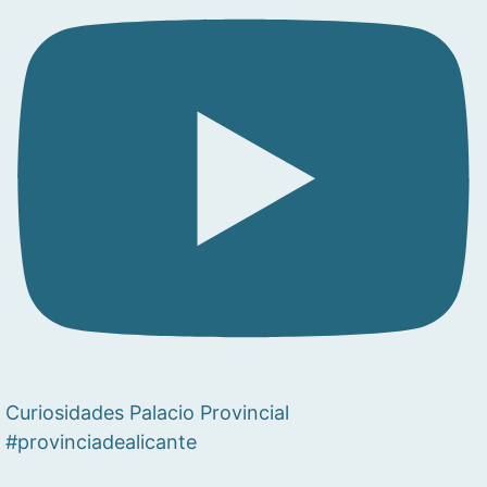
Curiosidades Palacio Provincial
#provinciadealicante