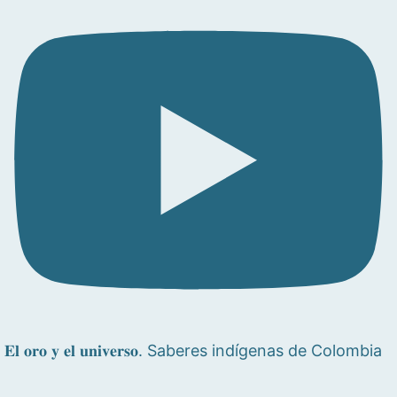
𝐄𝐥 𝐨𝐫𝐨 𝐲 𝐞𝐥 𝐮𝐧𝐢𝐯𝐞𝐫𝐬𝐨. Saberes indígenas de Colombia