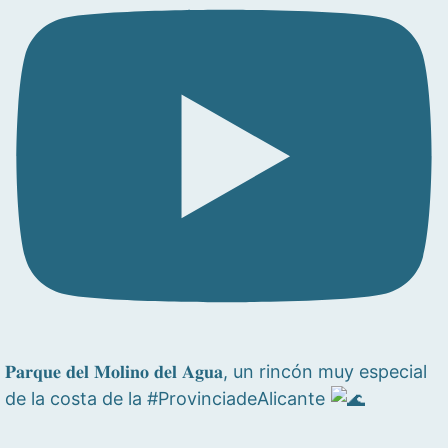
𝐏𝐚𝐫𝐪𝐮𝐞 𝐝𝐞𝐥 𝐌𝐨𝐥𝐢𝐧𝐨 𝐝𝐞𝐥 𝐀𝐠𝐮𝐚, un rincón muy especial
de la costa de la #ProvinciadeAlicante