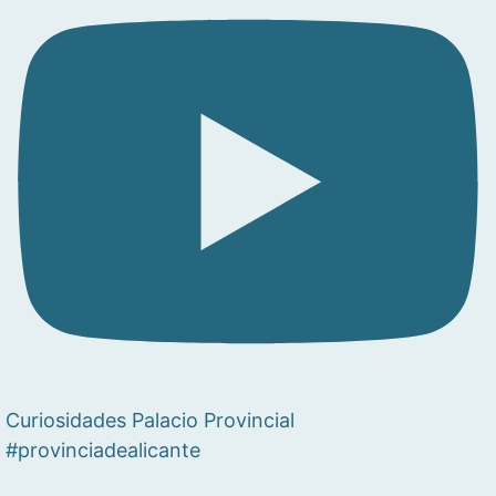
Curiosidades Palacio Provincial
#provinciadealicante