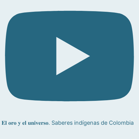
𝐄𝐥 𝐨𝐫𝐨 𝐲 𝐞𝐥 𝐮𝐧𝐢𝐯𝐞𝐫𝐬𝐨. Saberes indígenas de Colombia