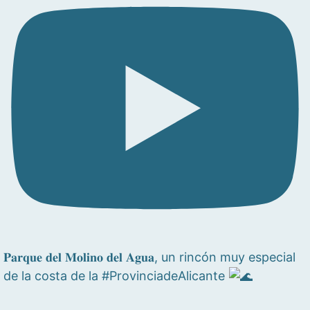
𝐏𝐚𝐫𝐪𝐮𝐞 𝐝𝐞𝐥 𝐌𝐨𝐥𝐢𝐧𝐨 𝐝𝐞𝐥 𝐀𝐠𝐮𝐚, un rincón muy especial
de la costa de la #ProvinciadeAlicante