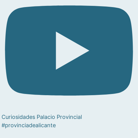
Curiosidades Palacio Provincial
#provinciadealicante