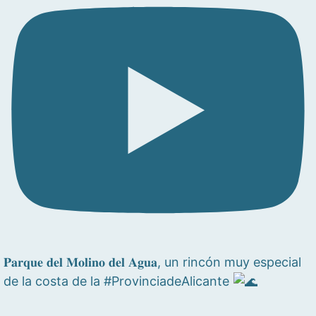
𝐏𝐚𝐫𝐪𝐮𝐞 𝐝𝐞𝐥 𝐌𝐨𝐥𝐢𝐧𝐨 𝐝𝐞𝐥 𝐀𝐠𝐮𝐚, un rincón muy especial
de la costa de la #ProvinciadeAlicante