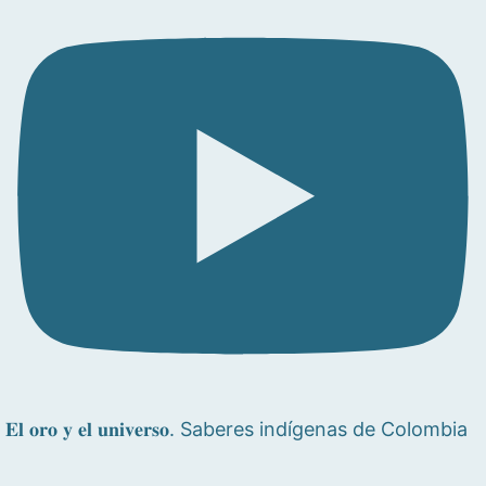
𝐄𝐥 𝐨𝐫𝐨 𝐲 𝐞𝐥 𝐮𝐧𝐢𝐯𝐞𝐫𝐬𝐨. Saberes indígenas de Colombia