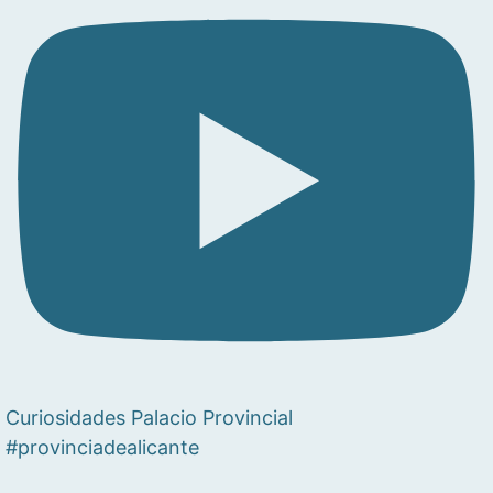
Curiosidades Palacio Provincial
#provinciadealicante