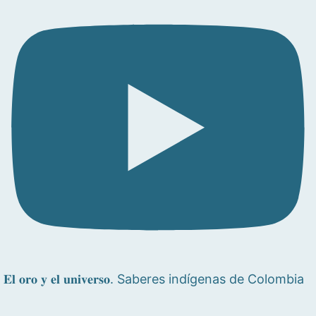
𝐄𝐥 𝐨𝐫𝐨 𝐲 𝐞𝐥 𝐮𝐧𝐢𝐯𝐞𝐫𝐬𝐨. Saberes indígenas de Colombia