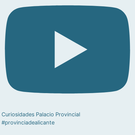
Curiosidades Palacio Provincial
#provinciadealicante