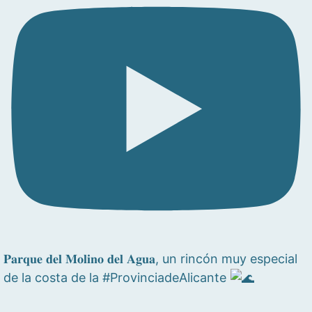
𝐏𝐚𝐫𝐪𝐮𝐞 𝐝𝐞𝐥 𝐌𝐨𝐥𝐢𝐧𝐨 𝐝𝐞𝐥 𝐀𝐠𝐮𝐚, un rincón muy especial
de la costa de la #ProvinciadeAlicante