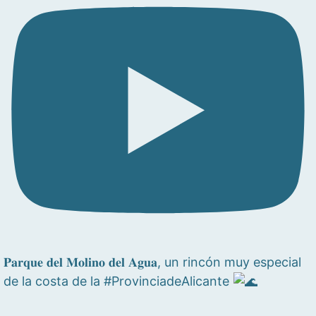
𝐏𝐚𝐫𝐪𝐮𝐞 𝐝𝐞𝐥 𝐌𝐨𝐥𝐢𝐧𝐨 𝐝𝐞𝐥 𝐀𝐠𝐮𝐚, un rincón muy especial
de la costa de la #ProvinciadeAlicante