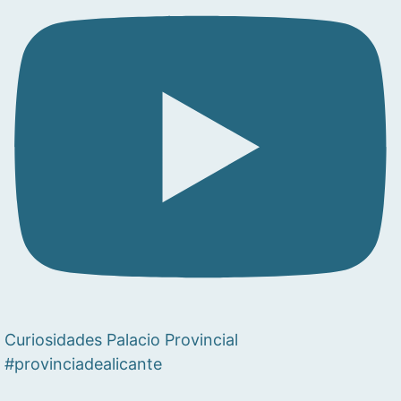
Curiosidades Palacio Provincial
#provinciadealicante