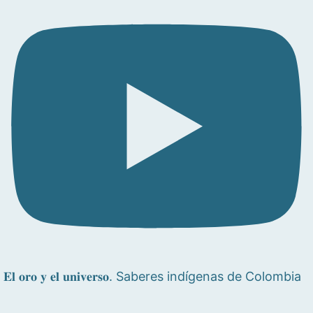
𝐄𝐥 𝐨𝐫𝐨 𝐲 𝐞𝐥 𝐮𝐧𝐢𝐯𝐞𝐫𝐬𝐨. Saberes indígenas de Colombia