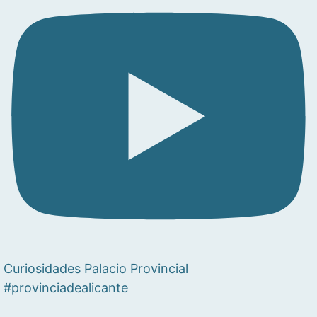
Curiosidades Palacio Provincial
#provinciadealicante