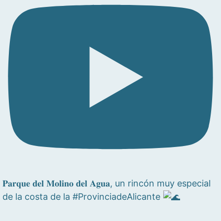
𝐏𝐚𝐫𝐪𝐮𝐞 𝐝𝐞𝐥 𝐌𝐨𝐥𝐢𝐧𝐨 𝐝𝐞𝐥 𝐀𝐠𝐮𝐚, un rincón muy especial
de la costa de la #ProvinciadeAlicante