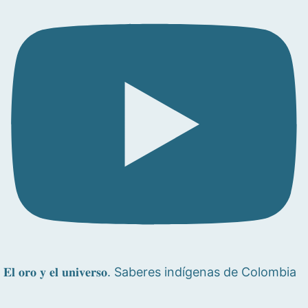
𝐄𝐥 𝐨𝐫𝐨 𝐲 𝐞𝐥 𝐮𝐧𝐢𝐯𝐞𝐫𝐬𝐨. Saberes indígenas de Colombia