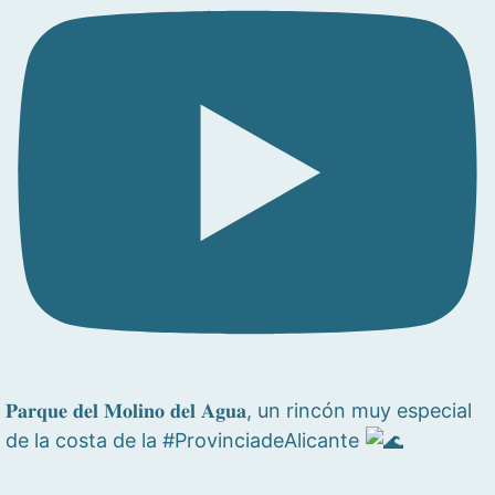
𝐏𝐚𝐫𝐪𝐮𝐞 𝐝𝐞𝐥 𝐌𝐨𝐥𝐢𝐧𝐨 𝐝𝐞𝐥 𝐀𝐠𝐮𝐚, un rincón muy especial
de la costa de la #ProvinciadeAlicante