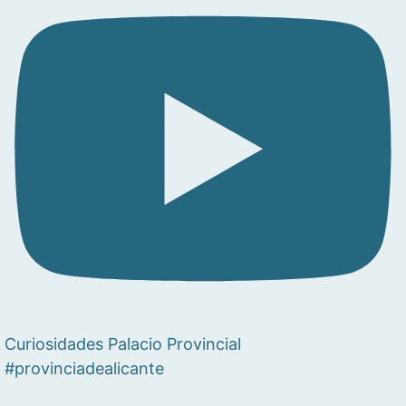
Curiosidades Palacio Provincial
#provinciadealicante