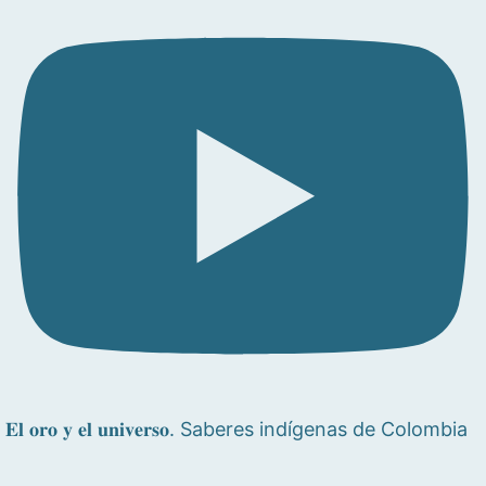
𝐄𝐥 𝐨𝐫𝐨 𝐲 𝐞𝐥 𝐮𝐧𝐢𝐯𝐞𝐫𝐬𝐨. Saberes indígenas de Colombia